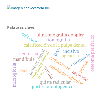
Palabras clave
software
ultrasonografía doppler
osteoma periférico
tomografía
calcificación de la pulpa dental
decs
prótesis dental
incisivo
implante dental
neoplasia
ortodoncia
agenesia
endodoncia
mandíbula
lengua
macroglosia
conducto radicular
maxilar
canal
boca
periostio
quiste radicular
quistes odontogénicos