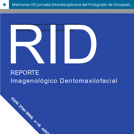
Memorias VII Jornada Interdisciplinaria del Postgrado de Ortopedia Dentofacial y Ortodoncia de la Facultad de Odontología de la Universidad de Carabobo, Venezuela