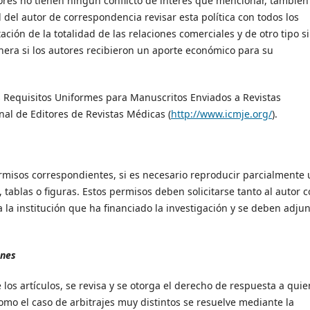
tores no tienen ningún conflicto de interés que mencionar, también
 del autor de correspondencia revisar esta política con todos los
ción de la totalidad de las relaciones comerciales y de otro tipo si
anera si los autores recibieron un aporte económico para su
os Requisitos Uniformes para Manuscritos Enviados a Revistas
al de Editores de Revistas Médicas (
http://www.icmje.org/
).
rmisos correspondientes, si es necesario reproducir parcialmente
, tablas o figuras. Estos permisos deben solicitarse tanto al autor 
a la institución que ha financiado la investigación y se deben adju
ones
os artículos, se revisa y se otorga el derecho de respuesta a quie
omo el caso de arbitrajes muy distintos se resuelve mediante la