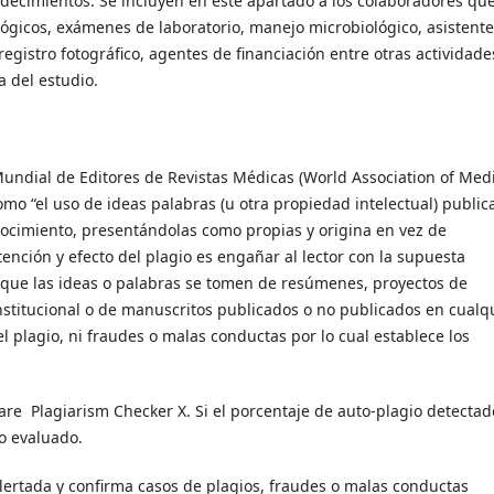
decimientos. Se incluyen en este apartado a los colaboradores qu
tológicos, exámenes de laboratorio, manejo microbiológico, asistent
registro fotográfico, agentes de financiación entre otras actividade
a del estudio.
Mundial de Editores de Revistas Médicas (World Association of Med
como “el uso de ideas palabras (u otra propiedad intelectual) public
nocimiento, presentándolas como propias y origina en vez de
ención y efecto del plagio es engañar al lector con la supuesta
ea que las ideas o palabras se tomen de resúmenes, proyectos de
 institucional o de manuscritos publicados o no publicados en cualq
el plagio, ni fraudes o malas conductas por lo cual establece los
tware Plagiarism Checker X. Si el porcentaje de auto-plagio detectad
 o evaluado.
e alertada y confirma casos de plagios, fraudes o malas conductas