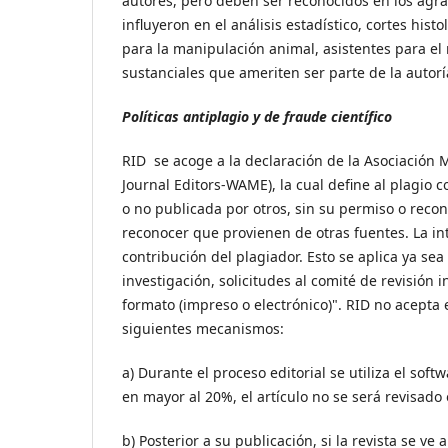
autores, pero deben ser reconocidos en los agra
influyeron en el análisis estadístico, cortes his
para la manipulación animal, asistentes para el 
sustanciales que ameriten ser parte de la autorí
Políticas antiplagio y de fraude científico
RID se acoge a la declaración de la Asociación 
Journal Editors-WAME), la cual define al plagio 
o no publicada por otros, sin su permiso o reco
reconocer que provienen de otras fuentes. La int
contribución del plagiador. Esto se aplica ya s
investigación, solicitudes al comité de revisión
formato (impreso o electrónico)". RID no acepta 
siguientes mecanismos:
a) Durante el proceso editorial se utiliza el sof
en mayor al 20%, el artículo no se será revisado
b) Posterior a su publicación, si la revista se v