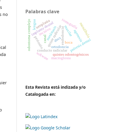
e
es
Palabras clave
s no
tomografía
neoplasia
odontoma complejo
lengua
implante dental
mandíbula
quiste radicular
maxilar
metástasis
endodoncia
incisivo
agenesia
canal
periostio
decs
prótesis dental
boca
ical
ortodoncia
conducto radicular
software
ada
quistes odontogénicos
macroglosia
uier
Esta Revista está indizada y/o
Catalogada en:
o