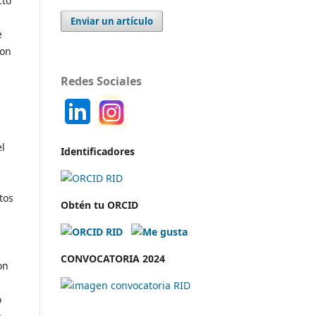
cto
Enviar un artículo
e
son
Redes Sociales
el
Identificadores
tos
Obtén tu ORCID
CONVOCATORIA 2024
on
o