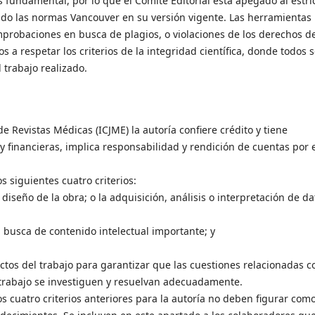
es fundamental, por lo que el Comité Editorial está apegado al estri
ndo las normas Vancouver en su versión vigente. Las herramientas
mprobaciones en busca de plagios, o violaciones de los derechos d
a respetar los criterios de la integridad científica, donde todos 
 trabajo realizado.
e Revistas Médicas (ICJME) la autoría confiere crédito y tiene
 financieras, implica responsabilidad y rendición de cuentas por 
s siguientes cuatro criterios:
diseño de la obra; o la adquisición, análisis o interpretación de da
n busca de contenido intelectual importante; y
ctos del trabajo para garantizar que las cuestiones relacionadas c
l trabajo se investiguen y resuelvan adecuadamente.
cuatro criterios anteriores para la autoría no deben figurar com