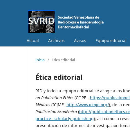
Actual
Archivos
Avisos
Equipo editorial
Inicio
/
Ética editorial
Ética editorial
RID y todo su equipo editorial se acoge a los li
on Publication Ethics
(COPE -
https://publicationet
Médicas
(ICJME-
http://www.icmje.org/
), de la de
Publicación Académica
(
http://publicationethics.
practice- scholarly-publishing
); así como la revi
presentación de informes de investigación toman