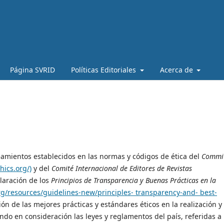
Página SVRID
Políticas Editoriales
Acerca de
neamientos establecidos en las normas y códigos de ética del
Commi
hics.org/)
y del
Comité Internacional de Editores de Revistas
claración de los
Principios de Transparencia y Buenas Prácticas en la
org/resources/guidelines-new/principles- transparency-and- best-
sión de las mejores prácticas y estándares éticos en la realización y
do en consideración las leyes y reglamentos del país, referidas a