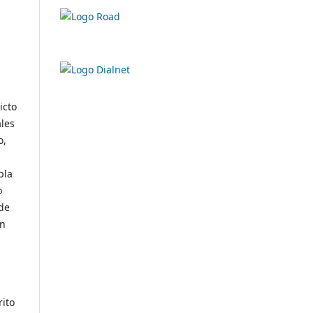
icto
ales
o,
pla
o
 de
en
rito