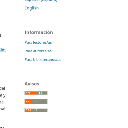
English
Información
l
Para lectores/as
de-
Para autores/as
Para bibliotecarios/as
Avisos
del
a y
be
nal