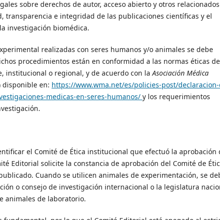
legales sobre derechos de autor, acceso abierto y otros relacionados
, transparencia e integridad de las publicaciones científicas y el
la investigación biomédica.
experimental realizadas con seres humanos y/o animales se debe
 dichos procedimientos están en conformidad a las normas éticas de
institucional o regional, y de acuerdo con la
Asociación Médica
) disponible en:
https://www.wma.net/es/policies-post/declaracion-
investigaciones-medicas-en-seres-humanos/
y los requerimientos
nvestigación.
ntificar el Comité de Ética institucional que efectuó la aprobación 
té Editorial solicite la constancia de aprobación del Comité de Étic
 publicado. Cuando se utilicen animales de experimentación, se de
ución o consejo de investigación internacional o la legislatura nacio
de animales de laboratorio.