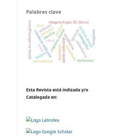
Palabras clave
imagenología 3d. (decs)
quiste no odontogénico
software
incisivo
decs
prótesis dental
periostio
implante dental
agenesia
neoplasia
conducto radicular
maxilar
ortodoncia
tomografía
quiste radicular
canal
endodoncia
boca
mandíbula
maxilares
lengua
metástasis
macroglosia
Esta Revista está indizada y/o
Catalogada en: