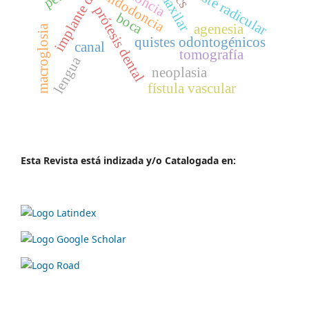
implante dental
quiste radicular
endodoncia
maxilar
prótesis dental
boca
agenesia
macroglosia
quistes odontogénicos
canal
tomografía
lengua
neoplasia
fístula vascular
Esta Revista está indizada y/o Catalogada en: