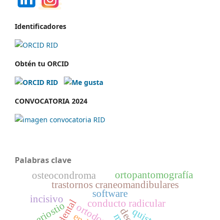
Identificadores
Obtén tu ORCID
CONVOCATORIA 2024
Palabras clave
ortopantomografía
osteocondroma
trastornos craneomandibulares
software
incisivo
conducto radicular
periostio
ortodoncia
decs