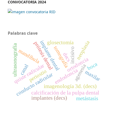
CONVOCATORIA 2024
Palabras clave
implante dental
neoplasia
glosectomía
prótesis dental
ultrasonografía
tomografía
incisivo
mandíbula
decs
ortodoncia
boca
quiste radicular
agenesia
canal
endodoncia
periostio
maxilar
conducto radicular
imagenología 3d. (decs)
calcificación de la pulpa dental
implantes (decs)
metástasis