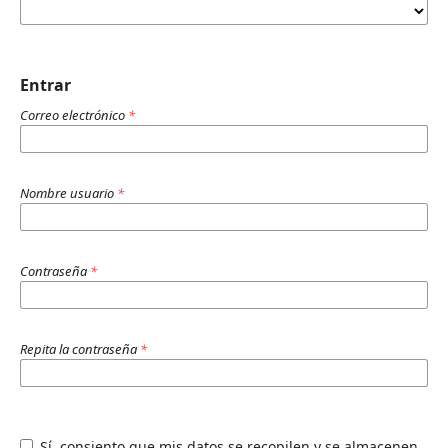
Entrar
Correo electrónico
*
Nombre usuario
*
Contraseña
*
Repita la contraseña
*
Sí, consiento que mis datos se recopilen y se almacenen